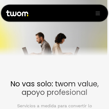
Ir al contenido
No vas solo: twom value,
apoyo profesional
​Servicios a medida para convertir lo