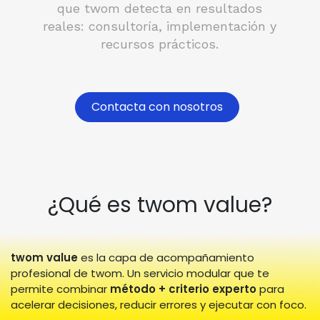
que twom detecta en resultados
reales: consultoría, implementación y
recursos prácticos.
Contacta con nosotros
¿Qué es twom value?
twom value
es la capa de acompañamiento
profesional de twom. Un servicio modular que te
permite combinar
método + criterio experto
para
acelerar decisiones, reducir errores y ejecutar con foco.